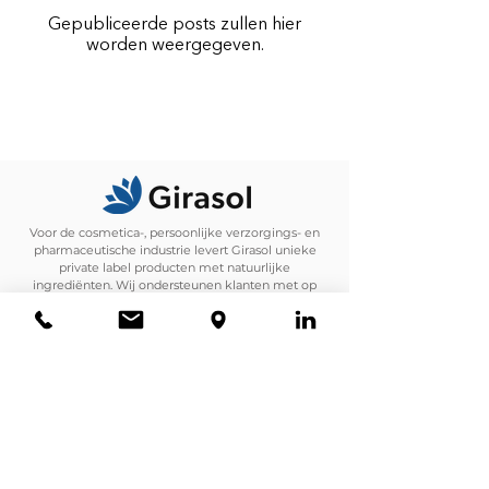
Gepubliceerde posts zullen hier
worden weergegeven.
Voor de cosmetica-, persoonlijke verzorgings- en
pharmaceutische industrie levert Girasol unieke
private label producten met natuurlijke
ingrediënten. Wij ondersteunen klanten met op
maat gemaakte formules en gecertificeerde
productie.
100% natuurlijke, vegan of halal formules.
Unieke formules voor jouw merk
Markt-klaar, getest, gecertificeerd, en gekeurd.
Privacybeleid
Leveringsvoorwaarden